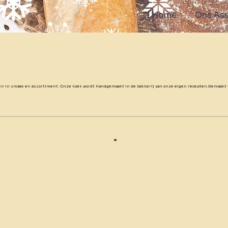
Home
Ons Ass
rrassen in smaak en assortiment. Onze koek wordt handgemaakt in de bakkerij van onze eigen recepten.Gemaak