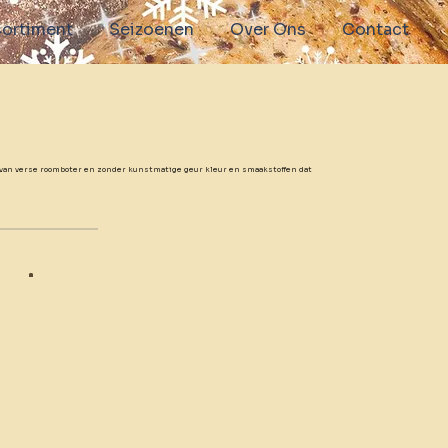
ortiment
Seizoenen
Over Ons
Contact
t van verse roomboter en zonder kunstmatige geur kleur en smaakstoffen dat