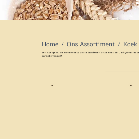
Home
Ons Assortiment
Koek
/
/
Een koekje bij de koffie of iets om te trakteren onze koek zal u altijd ve
spreekt vanzelf.