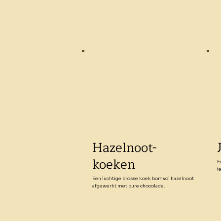
Hazelnoot-
koeken
E
i
Een luchtige brosse koek bomvol hazelnoot
afgewerkt met pure chocolade.