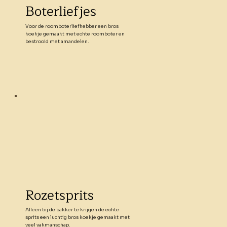
Boterliefjes
Voor de roomboterliefhebber een bros
koekje gemaakt met echte roomboter en
bestrooid met amandelen.
Rozetsprits
Alleen bij de bakker te krijgen de echte
sprits een luchtig bros koekje gemaakt met
veel vakmanschap.