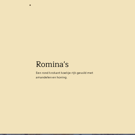
Romina's
Een rond krokant koekje rijk gevuld met
amandelen en honing.