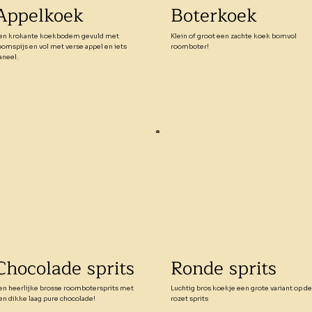
Appelkoek
Boterkoek
en krokante koekbodem gevuld met
Klein of groot een zachte koek bomvol
oomspijs en vol met verse appel en iets
roomboter!
aneel.
Chocolade sprits
Ronde sprits
en heerlijke brosse roombotersprits met
Luchtig bros koekje een grote variant op de
en dikke laag pure chocolade!
rozet sprits