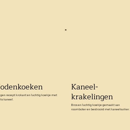
Jodenkoeken
Kaneel-
krakelingen
igen recept krokant en luchtig koekje met
ets kaneel.
Bros en luchtig koekje gemaakt van
roomboter en bestrooid met kaneelsuiker.